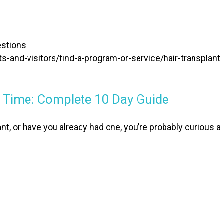
estions
s-and-visitors/find-a-program-or-service/hair-transplan
y Time: Complete 10 Day Guide
lant, or have you already had one, you’re probably curious 