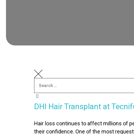
DHI HAIR TRANSPLANT
DHI Hair Transplant at Tecni
Hair loss continues to affect millions of 
their confidence. One of the most reques