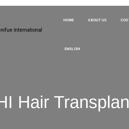
HOME
ABOUT US
COS
ENGLISH
I Hair Transplan