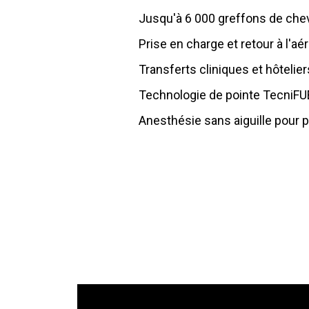
Jusqu'à 6 000 greffons de chev
Prise en charge et retour à l'aé
Transferts cliniques et hôtelier
Technologie de pointe TecniFUE
Anesthésie sans aiguille pour p
Support d'un conseiller médica
Hébergement de luxe 5 étoiles 
Suivi postopératoire personna