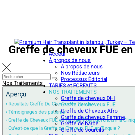
Greffe de cheveux FUE en
Acceuil
À propos de nous
A propos de nous
Nos Rédacteurs
Processus Éditorial
Nos Traitements
TARIFS et FORFAITS
NOS TRAITEMENTS
Aperçu
Greffe de cheveux DHI
Résultats Greffe De Cheveux en Turquie
Greffe de cheveux FUE
Greffe de Cheveux Afro
Témoignages des patients
Greffe de cheveux Femme
Greffe de Cheveux FUE en Turquie: Pourquoi choisir la Clini
Greffe de barbe
Qu'est-ce que la Greffe de Cheveux FUE en Turquie ?
Greffe de sourcils