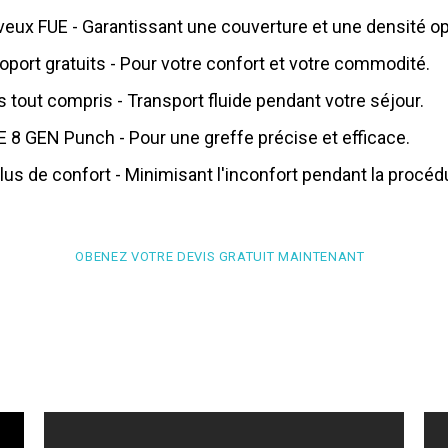
eux FUE - Garantissant une couverture et une densité op
roport gratuits - Pour votre confort et votre commodité.
s tout compris - Transport fluide pendant votre séjour.
 8 GEN Punch - Pour une greffe précise et efficace.
lus de confort - Minimisant l'inconfort pendant la procéd
l francophone - Garantissant une communication et des c
à Istanbul pour 2 nuits - Améliorez votre expérience avec
OBENEZ VOTRE DEVIS GRATUIT MAINTENANT
lisé pendant 12 mois - Nous vous accompagnons à chaqu