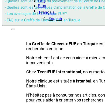
FAQ
Quelles sont les étapes du prélèvement de la Greffe de Ch
Blog
Quelles sont les techniques d’implantation de la Greffe de
Français
Les avantages de la Technique FUE?​
English
FAQ sur la Greffe de Cheveux FUE en Turquie
La Greffe de Cheveux FUE en Turquie
est
recherches en ligne.
Notre objectif est de vous aider à mieux 
inconvénients.
Chez
TecniFUE International
, nous metto
Notre clinique est située à
Istanbul
, en
Tu
États-Unis.
N’hésitez pas à consulter nos articles, 
pour vous aider à orienter vos recherches